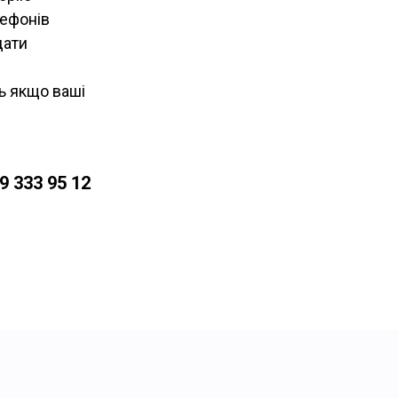
лефонів
дати
ь якщо ваші
9 333 95 12