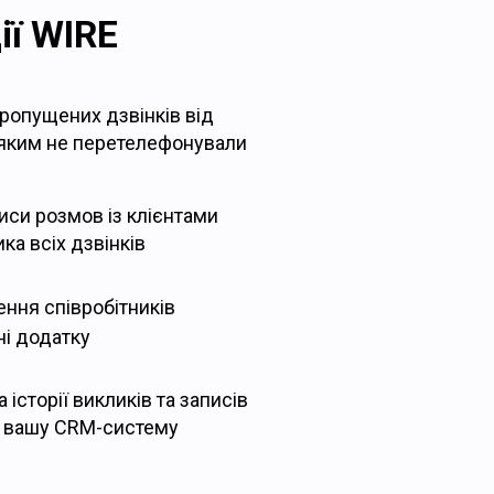
ії WIRE
ропущених дзвінків від
, яким не перетелефонували
иси розмов із клієнтами
ика всіх дзвінків
ння співробітників
і додатку
історії викликів та записів
у вашу CRM-систему