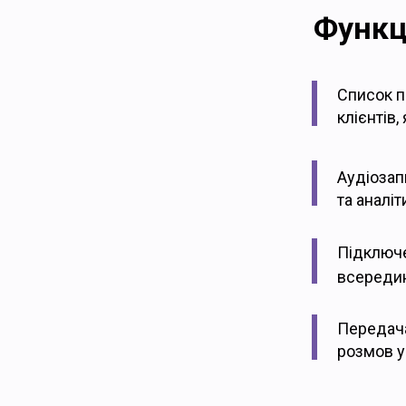
Функц
Список п
клієнтів
Аудіозап
та аналіт
Підключе
всередин
Передача 
розмов 