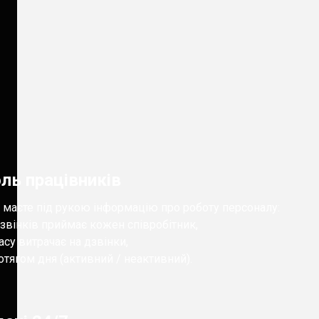
ль працівників
 маєте під рукою інформацію про роботу персоналу:
дзвінків приймає кожен співробітник,
часу витрачає на дзвінки,
ротягом дня (активний / неактивний).