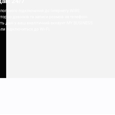
дані 24/7
 поганого підключення до Інтернету WIRE
торію дзвінків та записи розмов на телефоні
сть дані у ваш аналітичний аккаунт MY BUSINESS
оли підключиться до Wi-Fi.