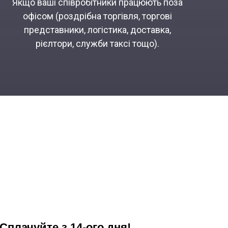
Якщо ваші співробітники працюють поза
офісом (роздрібна торгівля, торгові
представники, логістика, доставка,
рієлтори, служби таксі тощо).
Сплачуйте з 14-ого дня!