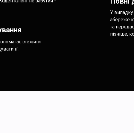
Повні 
ден клієнт не забутий -
У випадку
збереже іс
та переда
ування
пізніше, к
 допомагає стежити
вати її.