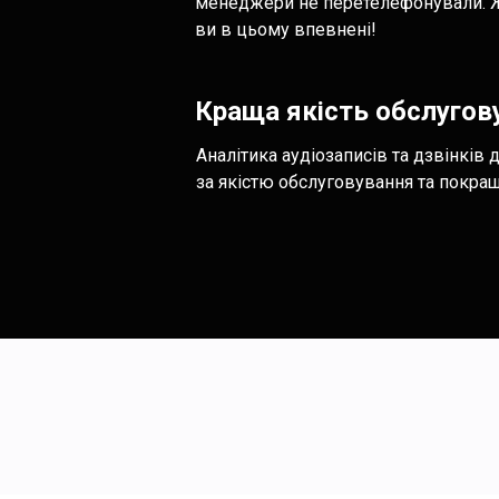
менеджери не перетелефонували. Жо
ви в цьому впевнені!
Краща якість обслугов
Аналітика аудіозаписів та дзвінків
за якістю обслуговування та покращу