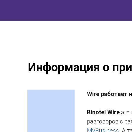
Информация о пр
Wire работает 
Binotel Wire
это 
разговоров с р
MyBusiness
. А 