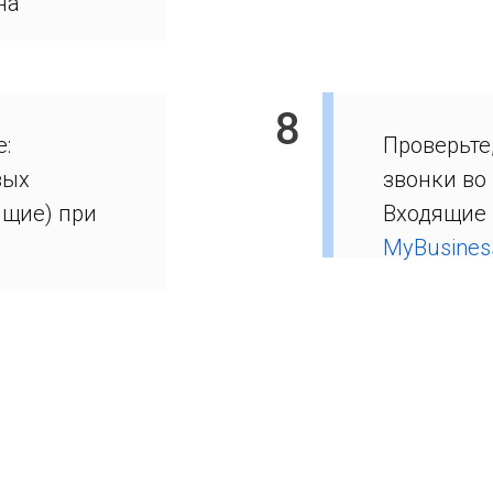
на
8
:
Проверьте
вых
звонки во 
ящие) при
Входящие 
MyBusines