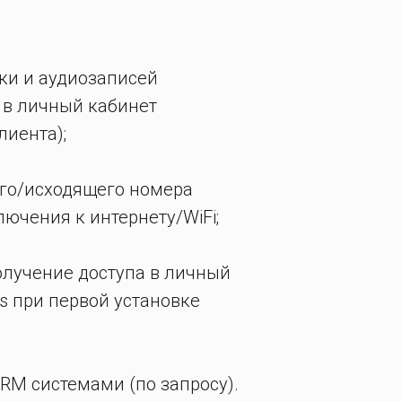
ки и аудиозаписей
I в личный кабинет
лиента);
го/исходящего номера
лючения к интернету/WiFi;
олучение доступа в личный
s при первой установке
CRM системами (по запросу).