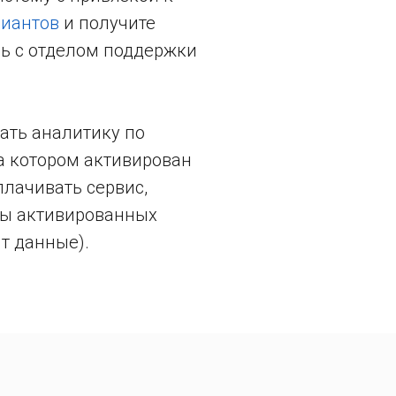
риантов
и получите
сь с отделом поддержки
вать аналитику по
а котором активирован
плачивать сервис,
сы активированных
т данные).