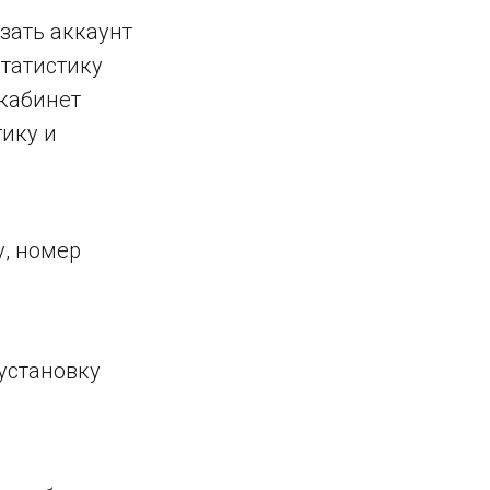
зать аккаунт
статистику
 кабинет
ику и
у, номер
установку