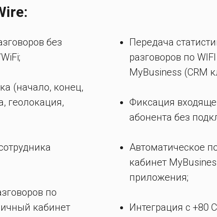
ire:
азговоров без
Передача статисти
WiFi;
разговоров по WIF
MyBusiness (CRM к
а (начало, конец,
, геолокация,
Фиксация входяще
абонента без подк
сотрудника
Автоматическое п
кабинет MyBusines
приложения;
азговоров по
личный кабинет
Интеграция с +80 