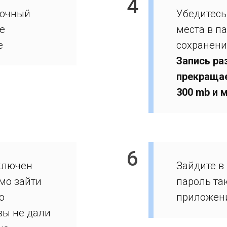
4
точный
Убедитесь,
е
места в п
е
сохранени
Запись ра
прекращае
300 mb и 
6
ключен
Зайдите в
мо зайти
пароль так
о
приложени
вы не дали