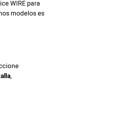
lice WIRE para
unos modelos es
eccione
alla
,