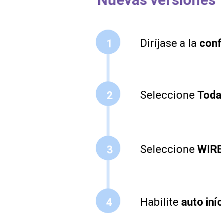
Diríjase a la
conf
1
Seleccione
Toda
2
Seleccione
WIR
3
Habilite
auto iní
4