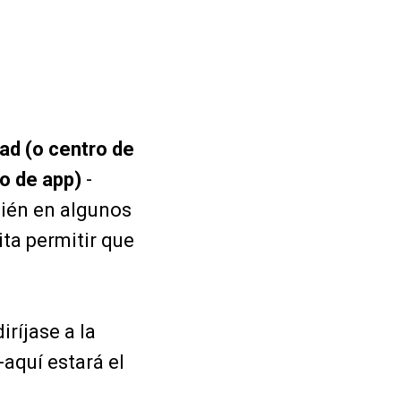
dad (o centro de
so de app)
-
ién en algunos
ta permitir que
iríjase a la
-aquí estará el