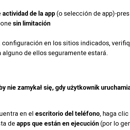
e
actividad de la app
(o selección de app)-presi
cione
sin limitación
a configuración en los sitios indicados, verifi
 alguno de ellos seguramente estará.
aby nie zamykał się, gdy użytkownik urucham
uentra en el
escritorio del teléfono
, haga clic
sta de
apps que están en ejecución
(por lo ge