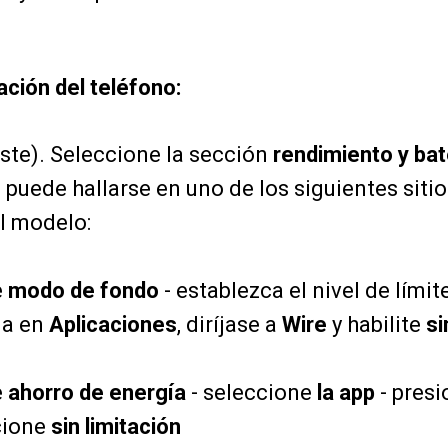
ación del teléfono:
ste). Seleccione la sección
rendimiento y bat
 puede hallarse en uno de los siguientes siti
l modelo:
e
modo de fondo
- establezca el nivel de lími
na en
Aplicaciones
, diríjase a
Wire
y habilite
si
e
ahorro de energía
- seleccione
la app
- presi
cione
sin limitación