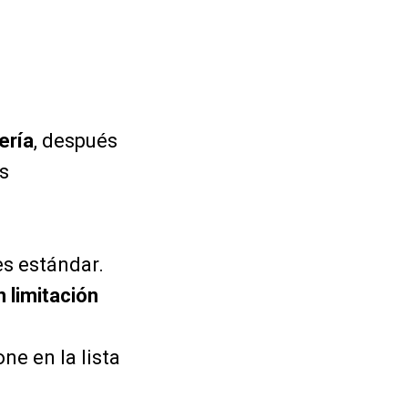
ería
, después
os
tes estándar.
n limitación
one en la lista