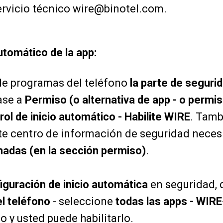
rvicio técnico wire@binotel.com.
automático de la app:
 de programas del teléfono
la parte de seguri
jase a
Permiso (o alternativa de app - o permi
rol de inicio automático - Habilite WIRE
. Tamb
te centro de información de seguridad necesi
madas (en la sección permiso)
.
iguración de inicio automática
en seguridad, d
el teléfono
- seleccione
todas las apps - WIRE
o y usted puede habilitarlo.