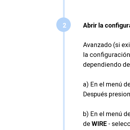
2
Abrir la configur
Avanzado (si exi
la configuración
dependiendo de
a) En el menú d
Después presio
b) En el menú d
de
WIRE
- selec