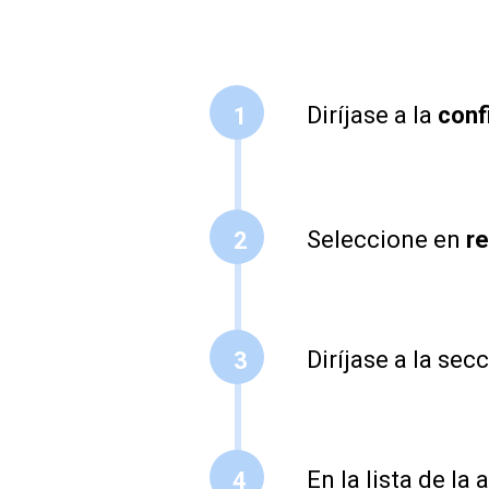
Diríjase a la
conf
1
Seleccione en
re
2
Diríjase a la sec
3
En la lista de la
4