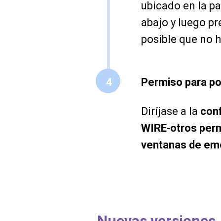
ubicado en la pa
abajo y luego p
posible que no 
4
Permiso para po
Diríjase a la
conf
WIRE
-
otros per
ventanas de eme
Nuevas versiones