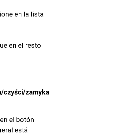
one en la lista
que en el resto
ia/czyści/zamyka
 en el botón
neral está