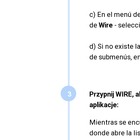
c) En el menú d
de
Wire
- selec
d) Si no existe l
de submenús, en
3
Przypnij WIRE, 
aplikacje:
Mientras se enc
donde abre la li